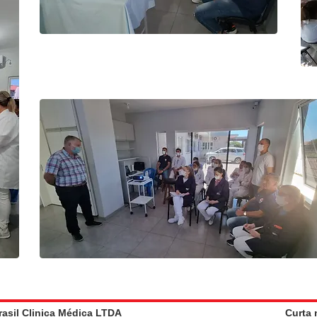
asil Clinica Médica LTDA
Curta